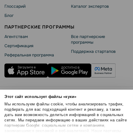
Глоссарий
Каталог экспертов
Блог
ПАРТНЕРСКИЕ ПРОГРАММЫ
Агентствам
Все партнерские
программы
Сертификация
Поддержка стартапов
Реферальная программа
Правила использования
Этот сайт использует файлы «куки»
Безопасность SendPulse
Мы используем файлы cookie, чтобы анализировать трафик,
Политика конфиденциальности
подбирать для вас подходящий контент и рекламу, а также
дать вам возможность делиться информацией в социальных
Политика Cookies
сетях. Мы передаем информацию о ваших действиях на сайте
© 2015 - 2026. SendPulse Inc. Все права защищены
партнерам Google: социальным сетям и компаниям,
занимающимся рекламой и веб-аналитикой. Наши партнеры