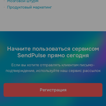
Мозговой штурм
Продуктовый маркетинг
Начните пользоваться сервисом
SendPulse прямо сегодня
Если вы хотите отправлять клиентам письмо-
подтверждение, используйте наш сервис рассылок
Регистрация