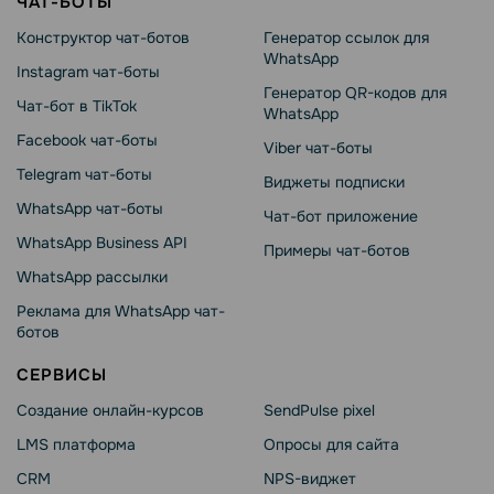
ЧАТ-БОТЫ
Конструктор чат-ботов
Генератор ссылок для
WhatsApp
Instagram чат-боты
Генератор QR-кодов для
Чат-бот в TikTok
WhatsApp
Facebook чат-боты
Viber чат-боты
Telegram чат-боты
Виджеты подписки
WhatsApp чат-боты
Чат-бот приложение
WhatsApp Business API
Примеры чат-ботов
WhatsApp рассылки
Реклама для WhatsApp чат-
ботов
СЕРВИСЫ
Создание онлайн-курсов
SendPulse pixel
LMS платформа
Опросы для сайта
CRM
NPS-виджет