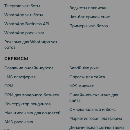
Telegram чат-боты
Виджеты подписки
WhatsApp чат-боты
Чат-бот приложение
WhatsApp Business API
Примеры чат-ботов
WhatsApp рассылки
Реклама для WhatsApp чат-
ботов
СЕРВИСЫ
Создание онлайн-курсов
SendPulse pixel
LMS платформа
Опросы для сайта
CRM
NPS-виджет
CRM для товарного бизнеса
Онлайн-консультант для
сайта
Конструктор лендингов
Омниканальный инбокс
Мультиссылка для соцсетей
Маркетинговая платформа
SMS рассылка
Динамическая сегментация