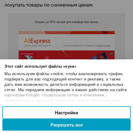
покупать товары по сниженным ценам.
Этот сайт использует файлы «куки»
Мы используем файлы cookie, чтобы анализировать трафик,
подбирать для вас подходящий контент и рекламу, а также
дать вам возможность делиться информацией в социальных
сетях. Мы передаем информацию о ваших действиях на сайте
партнерам Google: социальным сетям и компаниям,
занимающимся рекламой и веб-аналитикой. Наши партнеры
могут комбинировать эти сведения с предоставленной вами
Выбор
информацией, а также данными, которые они получили при
Настройки
Необходимые
согласия
использовании вами их сервисов.
Разрешить все
Настроечные