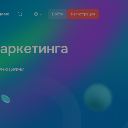
демо
Войти
Регистрация
аркетинга
функциями