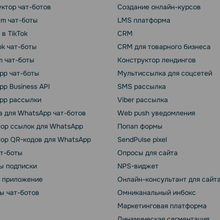
ктор чат-ботов
Создание онлайн-курсов
am чат-боты
LMS платформа
 в TikTok
CRM
k чат-боты
CRM для товарного бизнеса
m чат-боты
Конструктор лендингов
pp чат-боты
Мультиссылка для соцсетей
p Business API
SMS рассылка
pp рассылки
Viber рассылка
 для WhatsApp чат-ботов
Web push уведомления
тор ссылок для WhatsApp
Попап формы
тор QR-кодов для WhatsApp
SendPulse pixel
ат-боты
Опросы для сайта
ы подписки
NPS-виджет
т приложение
Онлайн-консультант для сайт
ы чат-ботов
Омниканальный инбокс
Маркетинговая платформа
Динамическая сегментация