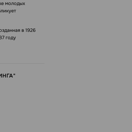
вке молодых
бликует
зданная в 1926
37 году
ИНГА"