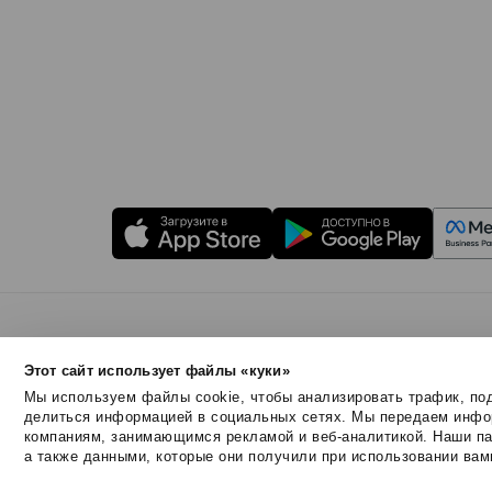
Правила использования
Безопасность SendPul
Этот сайт использует файлы «куки»
© 2015 - 2026. SendPulse Inc. Все права защищен
Мы используем файлы cookie, чтобы анализировать трафик, под
делиться информацией в социальных сетях. Мы передаем инфор
компаниям, занимающимся рекламой и веб-аналитикой. Наши па
а также данными, которые они получили при использовании вам