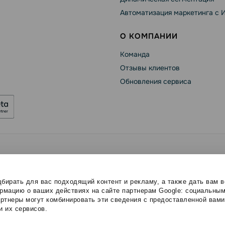
Автоматизация маркетинга с 
О КОМПАНИИ
Команда
Отзывы клиентов
Обновления сервиса
se
Политика конфиденциальности
Политика Cookies
ы
бирать для вас подходящий контент и рекламу, а также дать вам 
мацию о ваших действиях на сайте партнерам Google: социальным
ртнеры могут комбинировать эти сведения с предоставленной вам
и их сервисов.