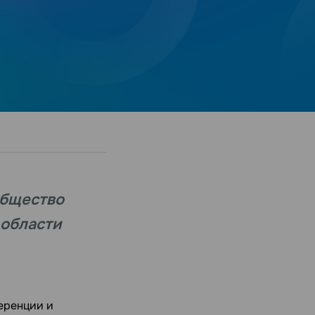
общество
 области
еренции и