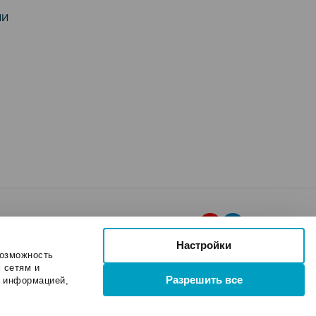
ИИ
Настройки
возможность
 сетям и
Разрешить все
и информацией,