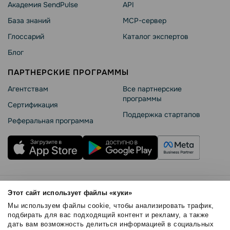
Академия SendPulse
API
База знаний
MCP-сервер
Глоссарий
Каталог экспертов
Блог
ПАРТНЕРСКИЕ ПРОГРАММЫ
Агентствам
Все партнерские
программы
Сертификация
Поддержка стартапов
Реферальная программа
Правила использования
Этот сайт использует файлы «куки»
Безопасность SendPulse
Мы используем файлы cookie, чтобы анализировать трафик,
Политика конфиденциальности
подбирать для вас подходящий контент и рекламу, а также
дать вам возможность делиться информацией в социальных
Политика Cookies