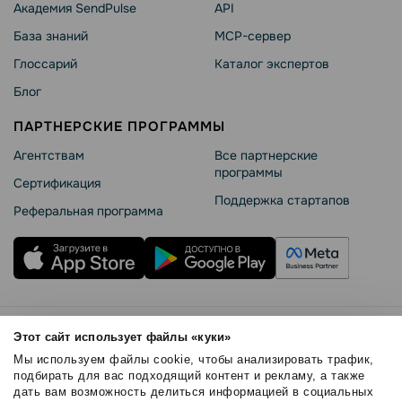
Академия SendPulse
API
База знаний
MCP-сервер
Глоссарий
Каталог экспертов
Блог
ПАРТНЕРСКИЕ ПРОГРАММЫ
Агентствам
Все партнерские
программы
Сертификация
Поддержка стартапов
Реферальная программа
Правила использования
Этот сайт использует файлы «куки»
Безопасность SendPulse
Мы используем файлы cookie, чтобы анализировать трафик,
Политика конфиденциальности
подбирать для вас подходящий контент и рекламу, а также
дать вам возможность делиться информацией в социальных
Политика Cookies