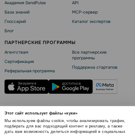
Академия SendPulse
API
База знаний
MCP-сервер
Глоссарий
Каталог экспертов
Блог
ПАРТНЕРСКИЕ ПРОГРАММЫ
Агентствам
Все партнерские
программы
Сертификация
Поддержка стартапов
Реферальная программа
Правила использования
Этот сайт использует файлы «куки»
Безопасность SendPulse
Мы используем файлы cookie, чтобы анализировать трафик,
Политика конфиденциальности
подбирать для вас подходящий контент и рекламу, а также
дать вам возможность делиться информацией в социальных
Политика Cookies