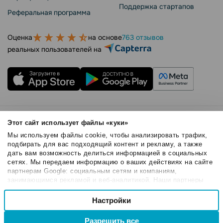
Поддержка стартапов
Реферальная программа
Оценка
на основе
763 отзывов
реальных пользователей на
Правила использования
Этот сайт использует файлы «куки»
Безопасность SendPulse
Мы используем файлы cookie, чтобы анализировать трафик,
Политика конфиденциальности
подбирать для вас подходящий контент и рекламу, а также
дать вам возможность делиться информацией в социальных
Политика Cookies
сетях. Мы передаем информацию о ваших действиях на сайте
© 2015 - 2026. SendPulse Inc. Все права защищены
партнерам Google: социальным сетям и компаниям,
занимающимся рекламой и веб-аналитикой. Наши партнеры
могут комбинировать эти сведения с предоставленной вами
Выбор
информацией, а также данными, которые они получили при
Настройки
Необходимые
согласия
использовании вами их сервисов.
Разрешить все