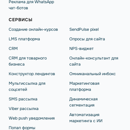
Реклама для WhatsApp
чат-ботов
СЕРВИСЫ
Создание онлайн-курсов
SendPulse pixel
LMS платформа
Опросы для сайта
CRM
NPS-виджет
CRM для товарного
Онлайн-консультант для
бизнеса
сайта
Конструктор лендингов
Омниканальный инбокс
Мультиссылка для
Маркетинговая
соцсетей
платформа
SMS рассылка
Динамическая
сегментация
Viber рассылка
Автоматизация
Web push уведомления
маркетинга с ИИ
Попап формы