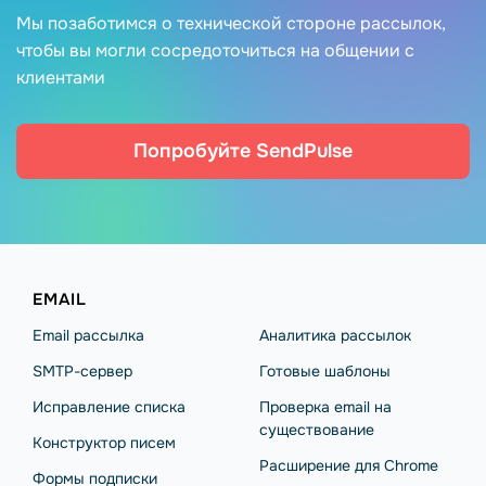
Мы позаботимся о технической стороне рассылок,
чтобы вы могли сосредоточиться на общении с
клиентами
Попробуйте SendPulse
EMAIL
Email рассылка
Аналитика рассылок
SMTP-сервер
Готовые шаблоны
Исправление списка
Проверка email на
существование
Конструктор писем
Расширение для Chrome
Формы подписки