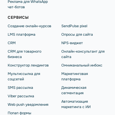
Реклама для WhatsApp
чат-ботов
СЕРВИСЫ
Создание онлайн-курсов
SendPulse pixel
LMS платформа
Опросы для сайта
CRM
NPS-виджет
CRM для товарного
Онлайн-консультант для
бизнеса
сайта
Конструктор лендингов
Омниканальный инбокс
Мультиссылка для
Маркетинговая
соцсетей
платформа
SMS рассылка
Динамическая
сегментация
Viber рассылка
Автоматизация
Web push уведомления
маркетинга с ИИ
Попап формы