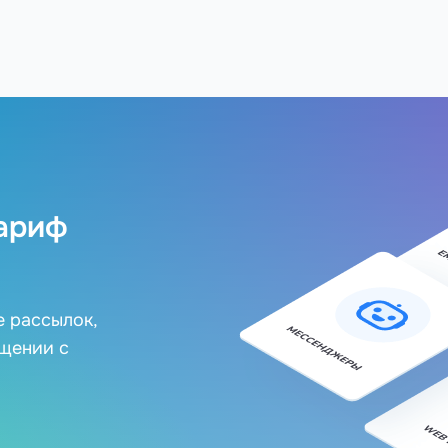
ариф
е рассылок,
бщении с