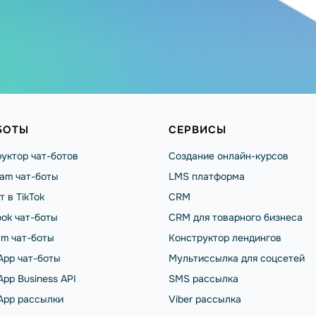
БОТЫ
СЕРВИСЫ
уктор чат-ботов
Создание онлайн-курсов
ram чат-боты
LMS платформа
т в TikTok
CRM
ok чат-боты
CRM для товарного бизнеса
am чат-боты
Конструктор лендингов
App чат-боты
Мультиссылка для соцсетей
pp Business API
SMS рассылка
App рассылки
Viber рассылка