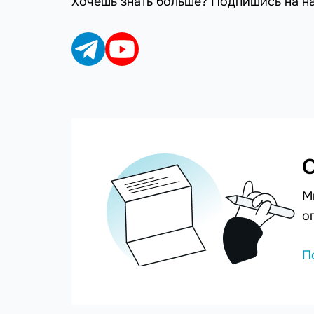
Хочешь знать больше? Подпишись на н
С
М
о
П