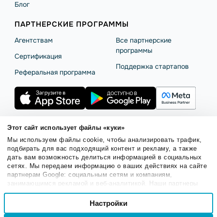
Блог
ПАРТНЕРСКИЕ ПРОГРАММЫ
Агентствам
Все партнерские
программы
Сертификация
Поддержка стартапов
Реферальная программа
Этот сайт использует файлы «куки»
Мы используем файлы cookie, чтобы анализировать трафик,
Правила использования
Безопасность SendPulse
подбирать для вас подходящий контент и рекламу, а также
Политика конфиденциальности
Политика Cookies
дать вам возможность делиться информацией в социальных
сетях. Мы передаем информацию о ваших действиях на сайте
© 2015 - 2026. SendPulse Inc. Все права защищены.
партнерам Google: социальным сетям и компаниям,
занимающимся рекламой и веб-аналитикой. Наши партнеры
могут комбинировать эти сведения с предоставленной вами
Выбор
информацией, а также данными, которые они получили при
Настройки
Необходимые
согласия
использовании вами их сервисов.