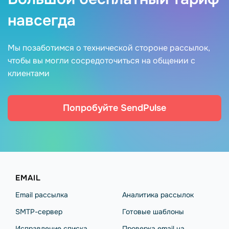
навсегда
Мы позаботимся о технической стороне рассылок,
чтобы вы могли сосредоточиться на общении с
клиентами
Попробуйте SendPulse
EMAIL
Email рассылка
Аналитика рассылок
SMTP-сервер
Готовые шаблоны
Исправление списка
Проверка email на