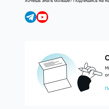
Хочешь знать больше? Подпишись на н
С
М
о
П