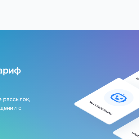
ариф
е рассылок,
бщении с