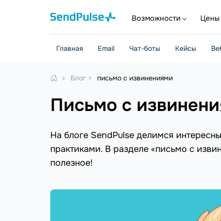
Возможности
Цены
Главная
Email
Чат-боты
Кейсы
Ве
Блог
письмо с извинениями
письмо с извинен
На блоге SendPulse делимся интересн
практиками. В разделе «письмо с изви
полезное!