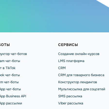
БОТЫ
СЕРВИСЫ
уктор чат-ботов
Создание онлайн-курсов
ram чат-боты
LMS платформа
т в TikTok
CRM
ok чат-боты
CRM для товарного бизнеса
am чат-боты
Конструктор лендингов
App чат-боты
Мультиссылка для соцсетей
pp Business API
SMS рассылка
App рассылки
Viber рассылка