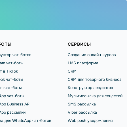
БОТЫ
СЕРВИСЫ
уктор чат-ботов
Создание онлайн-курсов
ram чат-боты
LMS платформа
т в TikTok
CRM
ok чат-боты
CRM для товарного бизнеса
am чат-боты
Конструктор лендингов
App чат-боты
Мультиссылка для соцсетей
pp Business API
SMS рассылка
App рассылки
Viber рассылка
а для WhatsApp чат-ботов
Web push уведомления