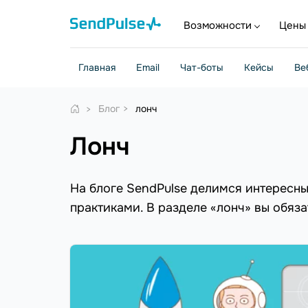
Возможности
Цены
Главная
Email
Чат-боты
Кейсы
Ве
Блог
лонч
лонч
На блоге SendPulse делимся интересн
практиками. В разделе «лонч» вы обяза