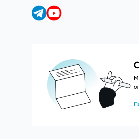
С
М
о
П