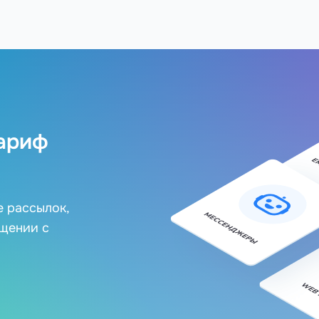
ариф
е рассылок,
бщении с