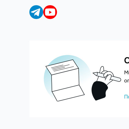
С
М
о
П