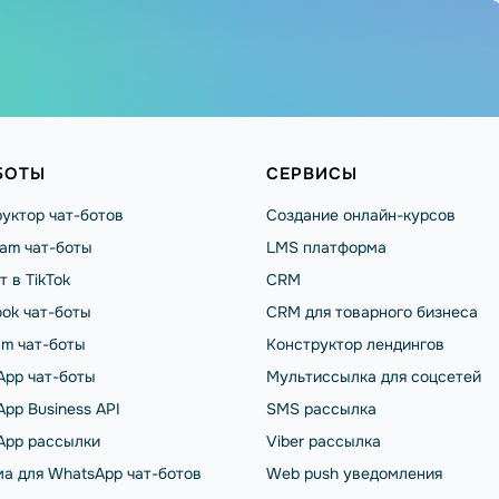
БОТЫ
СЕРВИСЫ
уктор чат-ботов
Создание онлайн-курсов
ram чат-боты
LMS платформа
т в TikTok
CRM
ok чат-боты
CRM для товарного бизнеса
am чат-боты
Конструктор лендингов
App чат-боты
Мультиссылка для соцсетей
pp Business API
SMS рассылка
App рассылки
Viber рассылка
а для WhatsApp чат-ботов
Web push уведомления