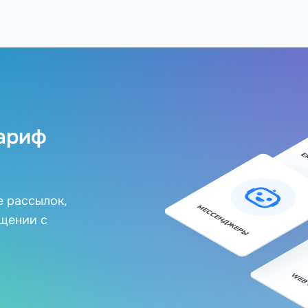
ариф
е рассылок,
бщении с