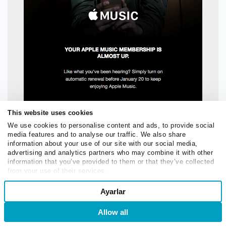
This website uses cookies
We use cookies to personalise content and ads, to provide social
media features and to analyse our traffic. We also share
Apple Music’ten bir abonelik yenileme e-
information about your use of our site with our social media,
postası örneği; kaynak:
Really Good Emails
advertising and analytics partners who may combine it with other
information that you’ve provided to them or that they’ve collected
from your use of their services.
Consent
Ayarlar
Necessary
Selection
Ancak, müşterilerin otomatik yenilemeyi istedikleri
zaman iptal edebileceklerini ilettiğinizden emin olun.
Allow all
Giriş
Kaydol
Preferences