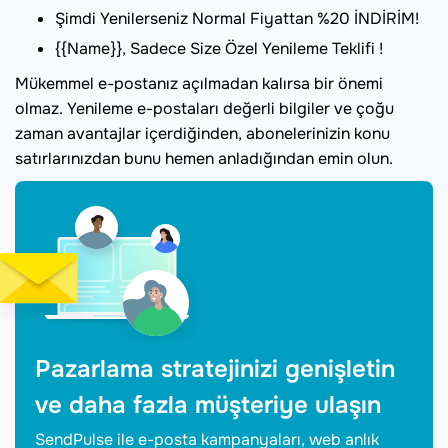
Şimdi Yenilerseniz Normal Fiyattan %20 İNDİRİM!
{{Name}}, Sadece Size Özel Yenileme Teklifi !
Mükemmel e-postanız açılmadan kalırsa bir önemi
olmaz. Yenileme e-postaları değerli bilgiler ve çoğu
zaman avantajlar içerdiğinden, abonelerinizin konu
satırlarınızdan bunu hemen anladığından emin olun.
Pazarlama stratejinizi genişletin
ve daha fazla müşteriye ulaşın
SendPulse ile e-posta kampanyaları, web anlık