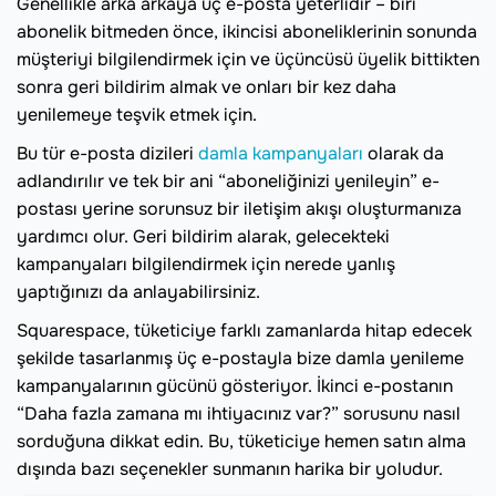
Genellikle arka arkaya üç e-posta yeterlidir – biri
abonelik bitmeden önce, ikincisi aboneliklerinin sonunda
müşteriyi bilgilendirmek için ve üçüncüsü üyelik bittikten
sonra geri bildirim almak ve onları bir kez daha
yenilemeye teşvik etmek için.
Bu tür e-posta dizileri
damla kampanyaları
olarak da
adlandırılır ve tek bir ani “aboneliğinizi yenileyin” e-
postası yerine sorunsuz bir iletişim akışı oluşturmanıza
yardımcı olur. Geri bildirim alarak, gelecekteki
kampanyaları bilgilendirmek için nerede yanlış
yaptığınızı da anlayabilirsiniz.
Squarespace, tüketiciye farklı zamanlarda hitap edecek
şekilde tasarlanmış üç e-postayla bize damla yenileme
kampanyalarının gücünü gösteriyor. İkinci e-postanın
“Daha fazla zamana mı ihtiyacınız var?” sorusunu nasıl
sorduğuna dikkat edin. Bu, tüketiciye hemen satın alma
dışında bazı seçenekler sunmanın harika bir yoludur.