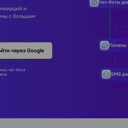
Чат-боты дл
уникаций и
рмы с большим
Попапы
йти через Google
ных чат-бота
SMS ра
ема