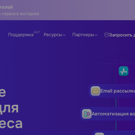
телей
 сервиса выгоднее
Поддержка
Ресурсы
Партнеры
Запросить 
е
Email рассылк
для
Автоматизация в
еса