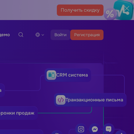
Получить скидку
демо
Войти
Регистрация
CRM система
а
Транзакционные письма
оронки продаж