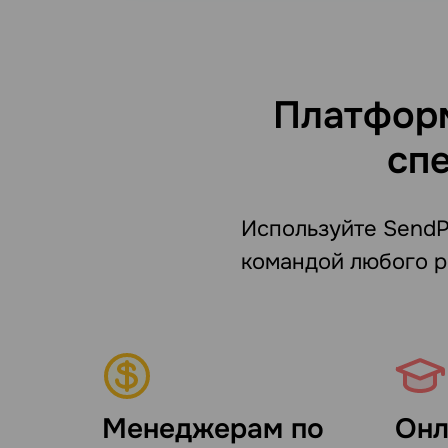
Платформ
сп
Используйте SendPu
командой любого р
Менеджерам по
Онл