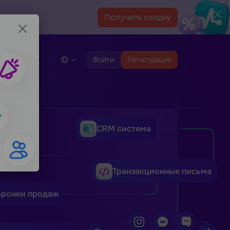
Получить скидку
демо
Войти
Регистрация
CRM система
а
Транзакционные письма
оронки продаж