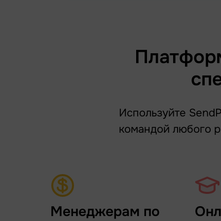
Платформ
сп
Используйте SendPu
командой любого р
Менеджерам по
Онл