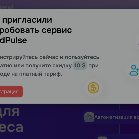
телей
 сервиса выгоднее
 пригласили
робовать сервис
Поддержка
Ресурсы
Партнеры
Запросить 
dPulse
истрируйтесь сейчас и пользуйтесь
атно или получите скидку
10 $
при
оде на платный тариф.
е
страция
Email рассылк
для
Автоматизация в
еса