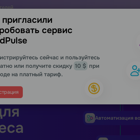
телей
 сервиса выгоднее
 пригласили
робовать сервис
Поддержка
Ресурсы
Партнеры
Запросить 
dPulse
истрируйтесь сейчас и пользуйтесь
атно или получите скидку
10 $
при
оде на платный тариф.
е
страция
Email рассылк
для
Автоматизация в
еса