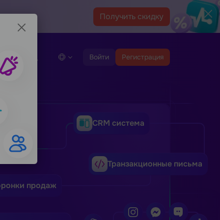
Получить скидку
демо
Войти
Регистрация
CRM система
а
Транзакционные письма
оронки продаж