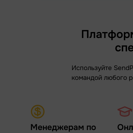
Платформ
сп
Используйте SendPu
командой любого р
Менеджерам по
Онл