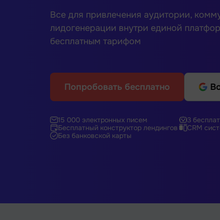
Все для привлечения аудитории, комм
лидогенерации внутри единой платфо
бесплатным тарифом
Попробовать бесплатно
Во
15 000 электронных писем
3 бесплат
Бесплатный конструктор лендингов
CRM сист
Без банковской карты