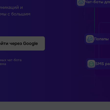
Чат-боты дл
уникаций и
рмы с большим
Попапы
йти через Google
ных чат-бота
SMS ра
ема