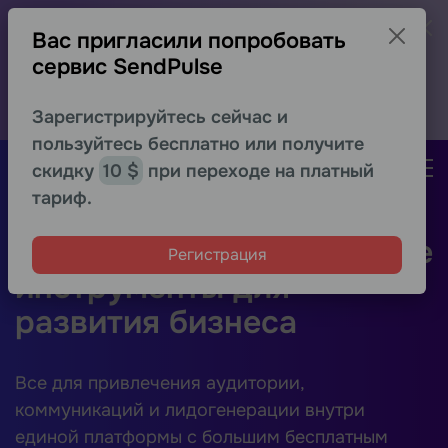
−30% на первый месяц для новых
Вас пригласили попробовать
пользователей
сервис SendPulse
Протестируйте расширенные возможности любого
сервиса выгоднее
Получить скидку
Зарегистрируйтесь сейчас и
пользуйтесь бесплатно или получите
Регистрация
скидку
10 $
при переходе на платный
тариф.
Надежные маркетинговые
Регистрация
инструменты для
развития бизнеса
Все для привлечения аудитории,
коммуникаций и лидогенерации внутри
единой платформы с большим бесплатным