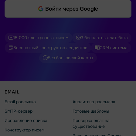
Войти через Google
15 000 электронных писем
3 бесплатных чат-бота
Бесплатный конструктор лендингов
CRM система
Без банковской карты
EMAIL
Email рассылка
Аналитика рассылок
SMTP-сервер
Готовые шаблоны
Исправление списка
Проверка email на
существование
Конструктор писем
Расширение для Chrome