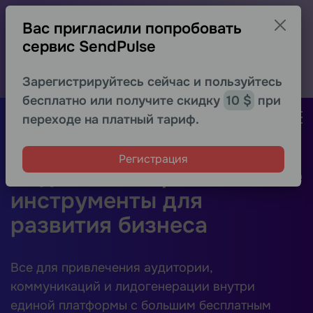
−30% на первый месяц для новых
Вас пригласили попробовать
пользователей
сервис SendPulse
Протестируйте расширенные возможности любого
сервиса выгоднее
Получить скидку
Зарегистрируйтесь сейчас и пользуйтесь
бесплатно или получите скидку
10 $
при
Регистрация
переходе на платный тариф.
Регистрация
Надежные маркетинговые
инструменты для
развития бизнеса
Все для привлечения аудитории,
коммуникаций и лидогенерации внутри
единой платформы с большим бесплатным