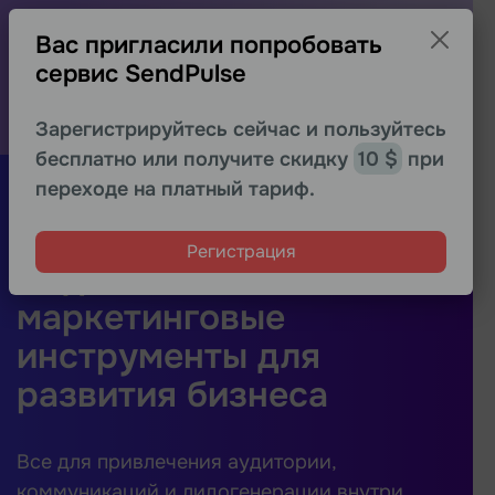
−30% на первый месяц для новых
Вас пригласили попробовать
пользователей
сервис SendPulse
Протестируйте расширенные возможности
любого сервиса выгоднее
Получить скидку
Зарегистрируйтесь сейчас и пользуйтесь
бесплатно или получите скидку
10 $
при
Регистрация
переходе на платный тариф.
Регистрация
Надежные
маркетинговые
инструменты для
развития бизнеса
Все для привлечения аудитории,
коммуникаций и лидогенерации внутри