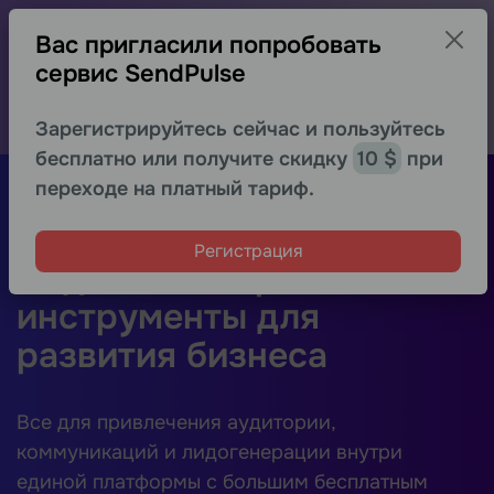
−30% на первый месяц для новых
Вас пригласили попробовать
пользователей
сервис SendPulse
Протестируйте расширенные возможности любого
сервиса выгоднее
Получить скидку
Зарегистрируйтесь сейчас и пользуйтесь
бесплатно или получите скидку
10 $
при
Регистрация
переходе на платный тариф.
Регистрация
Надежные маркетинговые
инструменты для
развития бизнеса
Все для привлечения аудитории,
коммуникаций и лидогенерации внутри
единой платформы с большим бесплатным