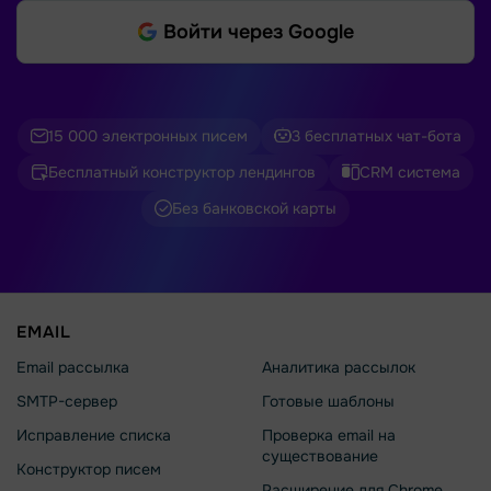
Войти через Google
15 000 электронных писем
3 бесплатных чат-бота
Бесплатный конструктор лендингов
CRM система
Без банковской карты
EMAIL
Email рассылка
Аналитика рассылок
SMTP-сервер
Готовые шаблоны
Исправление списка
Проверка email на
существование
Конструктор писем
Расширение для Chrome