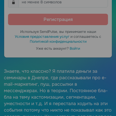
Используя SendPulse, вы принимаете наши
Условия предоставления услуг
и соглашаетесь с
Политикой конфиденциальности
Уже есть аккаунт?
Войти
Знаете, что классно? Я платила деньги за
Л
семинары в Днепре, где рассказывали про e-
п
mail-маркетинг, пуш, рассылки в
о
мессенджерах. Но в теории. Постоянное бла-
р
бла на тему кастомизации, сегментации,
д
уместности и т.д. И я перестала ходить на эти
А
события потому что никто не показывал как это
л