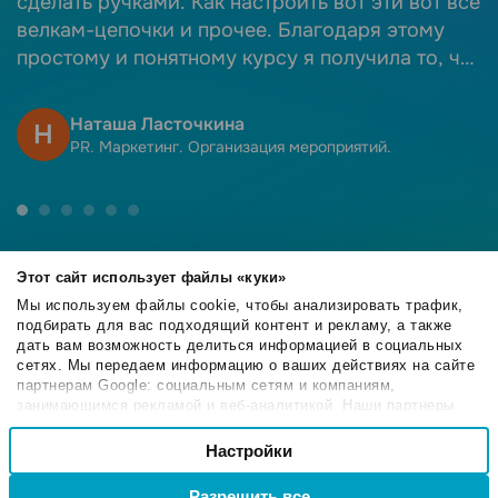
сделать ручками. Как настроить вот эти вот все
с
велкам-цепочки и прочее. Благодаря этому
простому и понятному курсу я получила то, что
ожидала. Спасибо!
Наташа Ласточкина
Н
PR. Маркетинг. Организация мероприятий.
Этот сайт использует файлы «куки»
Мы используем файлы cookie, чтобы анализировать трафик,
подбирать для вас подходящий контент и рекламу, а также
4.6
дать вам возможность делиться информацией в социальных
/5
сетях. Мы передаем информацию о ваших действиях на сайте
партнерам Google: социальным сетям и компаниям,
занимающимся рекламой и веб-аналитикой. Наши партнеры
могут комбинировать эти сведения с предоставленной вами
Выбор
информацией, а также данными, которые они получили при
Настройки
Необходимые
4.6
согласия
/5
использовании вами их сервисов.
Разрешить все