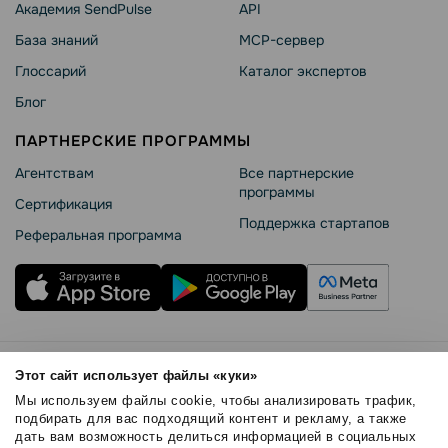
Академия SendPulse
API
База знаний
MCP-сервер
Глоссарий
Каталог экспертов
Блог
ПАРТНЕРСКИЕ ПРОГРАММЫ
Агентствам
Все партнерские
программы
Сертификация
Поддержка стартапов
Реферальная программа
Правила использования
Этот сайт использует файлы «куки»
Безопасность SendPulse
Мы используем файлы cookie, чтобы анализировать трафик,
Политика конфиденциальности
подбирать для вас подходящий контент и рекламу, а также
дать вам возможность делиться информацией в социальных
Политика Cookies