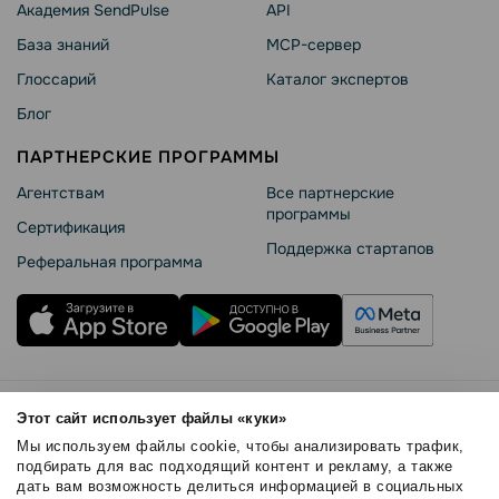
Академия SendPulse
API
База знаний
MCP-сервер
Глоссарий
Каталог экспертов
Блог
ПАРТНЕРСКИЕ ПРОГРАММЫ
Агентствам
Все партнерские
программы
Сертификация
Поддержка стартапов
Реферальная программа
Правила использования
Этот сайт использует файлы «куки»
Безопасность SendPulse
Мы используем файлы cookie, чтобы анализировать трафик,
Политика конфиденциальности
подбирать для вас подходящий контент и рекламу, а также
дать вам возможность делиться информацией в социальных
Политика Cookies