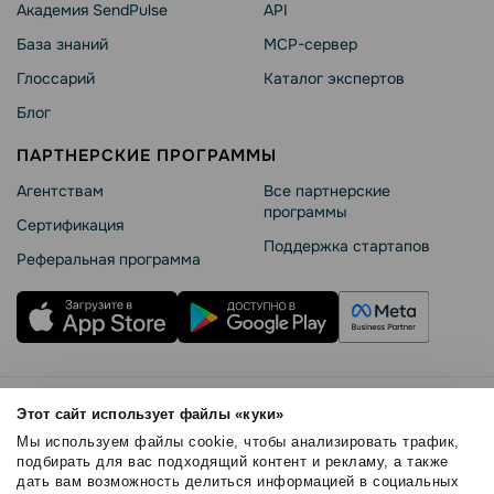
Академия SendPulse
API
База знаний
MCP-сервер
Глоссарий
Каталог экспертов
Блог
ПАРТНЕРСКИЕ ПРОГРАММЫ
Агентствам
Все партнерские
программы
Сертификация
Поддержка стартапов
Реферальная программа
Правила использования
Этот сайт использует файлы «куки»
Безопасность SendPulse
Мы используем файлы cookie, чтобы анализировать трафик,
Политика конфиденциальности
подбирать для вас подходящий контент и рекламу, а также
дать вам возможность делиться информацией в социальных
Политика Cookies