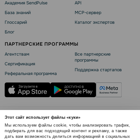
Академия SendPulse
API
База знаний
MCP-сервер
Глоссарий
Каталог экспертов
Блог
ПАРТНЕРСКИЕ ПРОГРАММЫ
Агентствам
Все партнерские
программы
Сертификация
Поддержка стартапов
Реферальная программа
Правила использования
Этот сайт использует файлы «куки»
Безопасность SendPulse
Мы используем файлы cookie, чтобы анализировать трафик,
Политика конфиденциальности
подбирать для вас подходящий контент и рекламу, а также
дать вам возможность делиться информацией в социальных
Политика Cookies