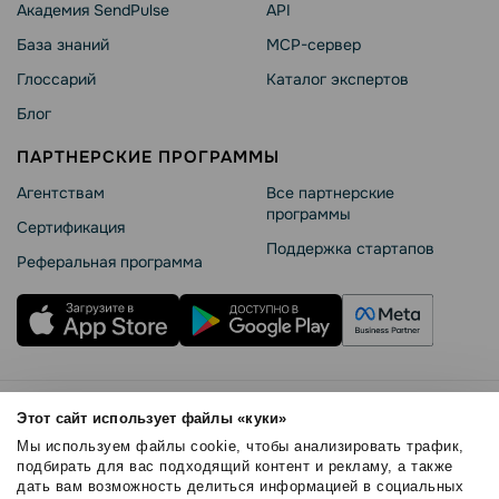
Академия SendPulse
API
База знаний
MCP-сервер
Глоссарий
Каталог экспертов
Блог
ПАРТНЕРСКИЕ ПРОГРАММЫ
Агентствам
Все партнерские
программы
Сертификация
Поддержка стартапов
Реферальная программа
Правила использования
Этот сайт использует файлы «куки»
Безопасность SendPulse
Мы используем файлы cookie, чтобы анализировать трафик,
Политика конфиденциальности
подбирать для вас подходящий контент и рекламу, а также
дать вам возможность делиться информацией в социальных
Политика Cookies