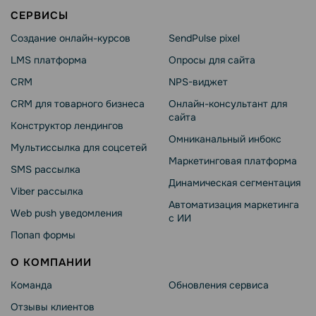
СЕРВИСЫ
Создание онлайн-курсов
SendPulse pixel
LMS платформа
Опросы для сайта
CRM
NPS-виджет
CRM для товарного бизнеса
Онлайн-консультант для
сайта
Конструктор лендингов
Омниканальный инбокс
Мультиссылка для соцсетей
Маркетинговая платформа
SMS рассылка
Динамическая сегментация
Viber рассылка
Автоматизация маркетинга
Web push уведомления
с ИИ
Попап формы
О КОМПАНИИ
Команда
Обновления сервиса
Отзывы клиентов