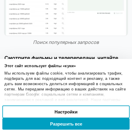
Поиск популярных запросов
Смотрите фильмы и телепередачи, читайте
популярные книги и проходите видеоигры
Этот сайт использует файлы «куки»
Мы используем файлы cookie, чтобы анализировать трафик,
Создавайте тренды из новинок литературы, фильмов
подбирать для вас подходящий контент и рекламу, а также
и видеоигр. Вы сможете проводить аналогии,
дать вам возможность делиться информацией в социальных
сетях. Мы передаем информацию о ваших действиях на сайте
рассказывать о своих эмоциях и исследованиях,
партнерам Google: социальным сетям и компаниям,
делать подборки лучших книг или сериалов, а также
занимающимся рекламой и веб-аналитикой. Наши партнеры
могут комбинировать эти сведения с предоставленной вами
снимать развлекательные ролики и летсплеи —
Выбор
информацией, а также данными, которые они получили при
Настройки
Необходимые
прохождения игр.
согласия
использовании вами их сервисов.
Например,
посмотрев кино, вы отправились в
Разрешить все
Войти
Регистрация
Настроечные
путешествие, прошлись по городу и сняли те места,