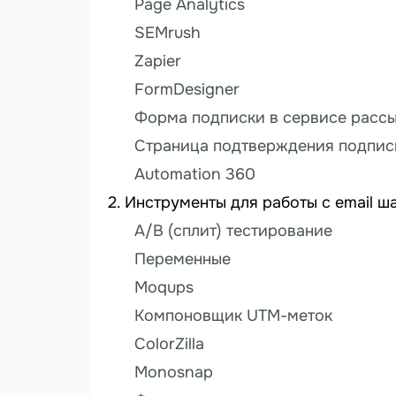
Page Analytics
SEMrush
Zapier
FormDesigner
Форма подписки в сервисе расс
Страница подтверждения подпис
Automation 360
Инструменты для работы с email 
A/B (сплит) тестирование
Переменные
Moqups
Компоновщик UTM-меток
ColorZilla
Monosnap