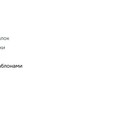
ылок
ки
шаблонами