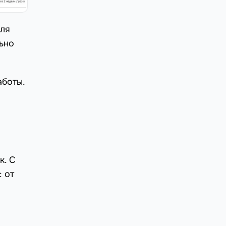
для
ьно
аботы.
к. С
 от