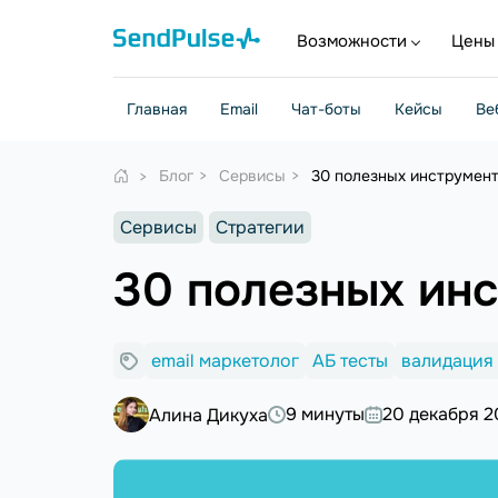
Возможности
Цены
Главная
Email
Чат-боты
Кейсы
Ве
Блог
Сервисы
30 полезных инструмент
Сервисы
Стратегии
30 полезных инс
email маркетолог
АБ тесты
валидация
9 минуты
20 декабря 2
Алина Дикуха