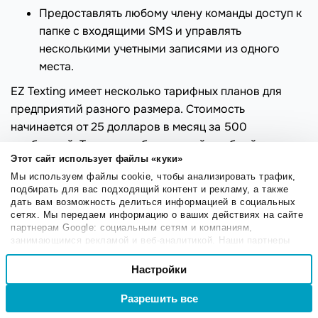
Предоставлять любому члену команды доступ к
папке с входящими SMS и управлять
несколькими учетными записями из одного
места.
EZ Texting имеет несколько тарифных планов для
предприятий разного размера. Стоимость
начинается от 25 долларов в месяц за 500
сообщений. Также есть бесплатный пробный период.
Этот сайт использует файлы «куки»
Мы используем файлы cookie, чтобы анализировать трафик,
Какая программа для SMS самая
подбирать для вас подходящий контент и рекламу, а также
лучшая: итоги
дать вам возможность делиться информацией в социальных
сетях. Мы передаем информацию о ваших действиях на сайте
партнерам Google: социальным сетям и компаниям,
Подведем итоги, что же мы узнали после изучения
занимающимся рекламой и веб-аналитикой. Наши партнеры
могут комбинировать эти сведения с предоставленной вами
разнообразного софта для SMS-маркетинга.
Выбор
информацией, а также данными, которые они получили при
Настройки
Необходимые
согласия
использовании вами их сервисов.
Больше всего функций у сервиса
EZ Texting
. Он
идеально подходит для тех, кто отправляет большие
Разрешить все
Войти
Регистрация
Настроечные
объемы информации, хочет иметь подробные отчеты