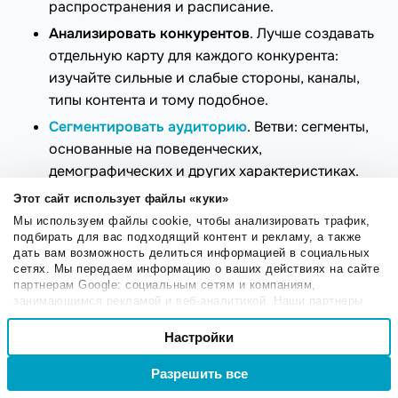
распространения и расписание.
Анализировать конкурентов
. Лучше создавать
отдельную карту для каждого конкурента:
изучайте сильные и слабые стороны, каналы,
типы контента и тому подобное.
Сегментировать аудиторию
. Ветви: сегменты,
основанные на поведенческих,
демографических и других характеристиках.
Этот сайт использует файлы «куки»
Генерация идей
Мы используем файлы cookie, чтобы анализировать трафик,
подбирать для вас подходящий контент и рекламу, а также
Используйте ментальную карту, чтобы придумать
дать вам возможность делиться информацией в социальных
сетях. Мы передаем информацию о ваших действиях на сайте
идеи для статей, постов в социальных сетях,
партнерам Google: социальным сетям и компаниям,
видеороликов, вебинаров и других типов контента.
занимающимся рекламой и веб-аналитикой. Наши партнеры
могут комбинировать эти сведения с предоставленной вами
Фиксируйте все задумки, даже самые нестандартные,
Выбор
информацией, а также данными, которые они получили при
Настройки
Необходимые
и выстраивайте связи между ними. Например, если
согласия
использовании вами их сервисов.
ищете темы для рассылки, в центре могут быть
Разрешить все
Войти
Регистрация
потенциальные тематические направления, а ветви:
Настроечные