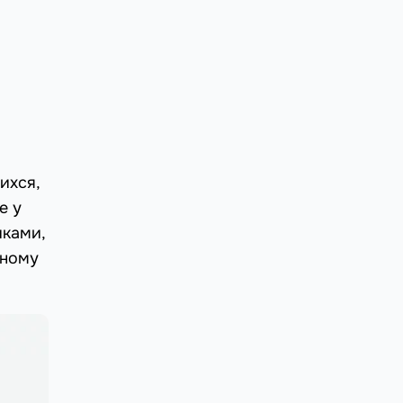
ихся,
е у
иками,
вному