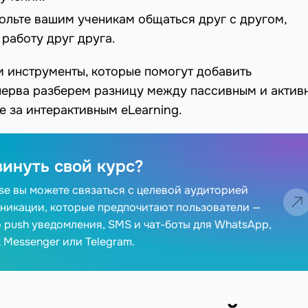
вольте вашим ученикам общаться друг с другом,
работу друг друга.
 инструменты, которые помогут добавить
сперва разберем разницу между пассивным и актив
 за интерактивным eLearning.
винуть свой курс?
e вы можете связаться с целевой аудиторией
никации, которые предпочитают пользователи —
b push уведомления, SMS и чат-боты для WhatsApp,
 Messenger или Telegram.