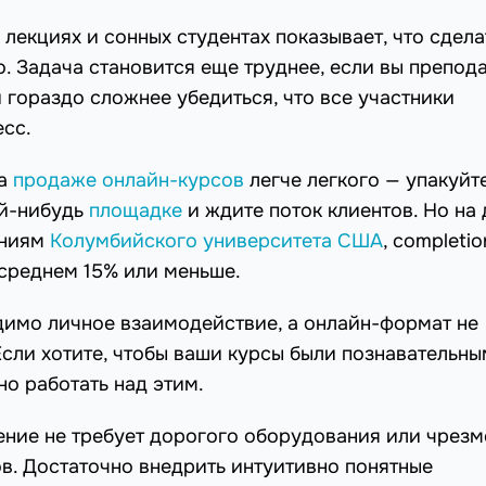
лекциях и сонных студентах показывает, что сдела
. Задача становится еще труднее, если вы препод
и гораздо сложнее убедиться, что все участники
есс.
на
продаже онлайн-курсов
легче легкого — упакуйт
ой-нибудь
площадке
и ждите поток клиентов. Но на 
аниям
Колумбийского университета США
, completio
 среднем 15% или меньше.
димо личное взаимодействие, а онлайн-формат не
сли хотите, чтобы ваши курсы были познавательны
о работать над этим.
ение не требует дорогого оборудования или чрез
ов. Достаточно внедрить интуитивно понятные