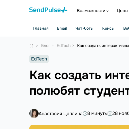
Возможности
Цены
Главная
Email
Чат-боты
Кейсы
Ве
Блог
EdTech
Как создать интерактивны
EdTech
Как создать инт
полюбят студен
8 минуты
28 ноя
Анастасия Цаплина