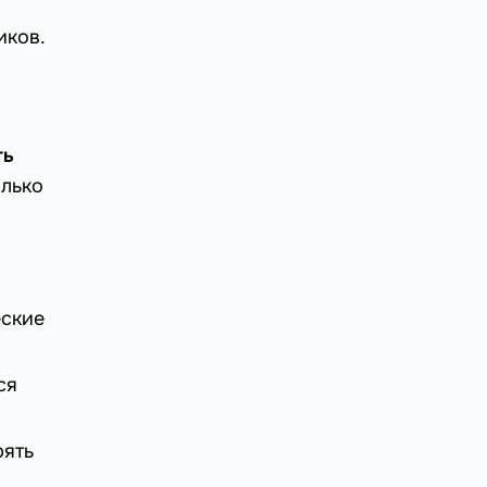
иков.
ть
олько
еские
ся
рять