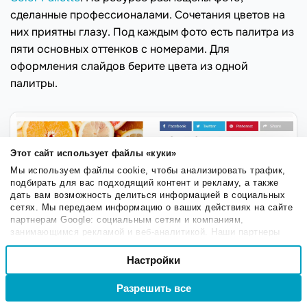
сделанные профессионалами. Сочетания цветов на
них приятны глазу. Под каждым фото есть палитра из
пяти основных оттенков с номерами. Для
оформления слайдов берите цвета из одной
палитры.
Этот сайт использует файлы «куки»
Мы используем файлы cookie, чтобы анализировать трафик,
подбирать для вас подходящий контент и рекламу, а также
дать вам возможность делиться информацией в социальных
сетях. Мы передаем информацию о ваших действиях на сайте
партнерам Google: социальным сетям и компаниям,
занимающимся рекламой и веб-аналитикой. Наши партнеры
могут комбинировать эти сведения с предоставленной вами
Выбор
информацией, а также данными, которые они получили при
Настройки
Необходимые
согласия
использовании вами их сервисов.
Разрешить все
Войти
Регистрация
Подбор палитры для оформления слайдов
Настроечные