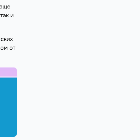
Чаще
так и
нских
ком от