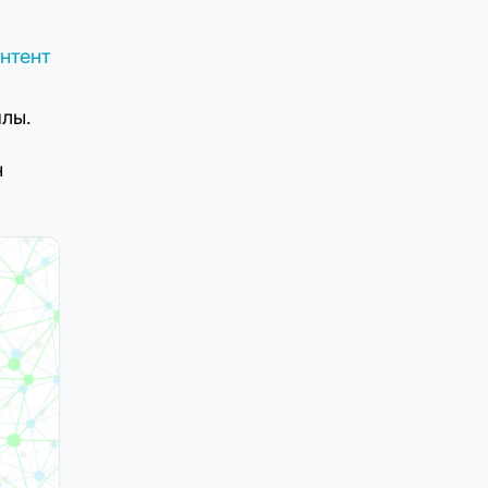
нтент
йлы.
н