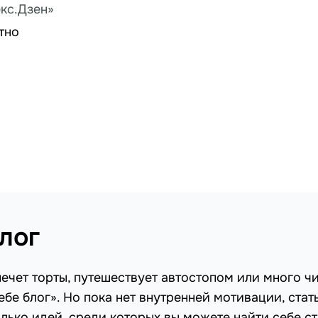
кс.Дзен»
тно
лог
печет торты, путешествует автостопом или много ч
ебе блог». Но пока нет внутренней мотивации, стат
олько идей, среди которых вы можете найти себе с