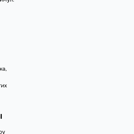
ка,
гих
ы
ру