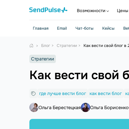
Возможности
Цены
Главная
Email
Чат-боты
Кейсы
Ве
Блог
Стратегии
Как вести свой блог в 
Стратегии
Как вести свой 
где лучше вести блог
как вести блог
к
Ольга Берестецкая
Ольга Борисенко