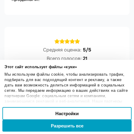
Средняя оценка:
5/5
Всего голосов:
21
Facebook
Twitter
Этот сайт использует файлы «куки»
Мы используем файлы cookie, чтобы анализировать трафик,
подбирать для вас подходящий контент и рекламу, а также
дать вам возможность делиться информацией в социальных
сетях. Мы передаем информацию о ваших действиях на сайте
партнерам Google: социальным сетям и компаниям,
доставляемость
занимающимся рекламой и веб-аналитикой. Наши партнеры
могут комбинировать эти сведения с предоставленной вами
Выбор
информацией, а также данными, которые они получили при
Настройки
Необходимые
согласия
использовании вами их сервисов.
ПОСТЫ ПО КАТЕГОРИЯМ
Разрешить все
Войти
Регистрация
Настроечные
Кейсы
Чат-боты
Email
Общая
Сайты и формы