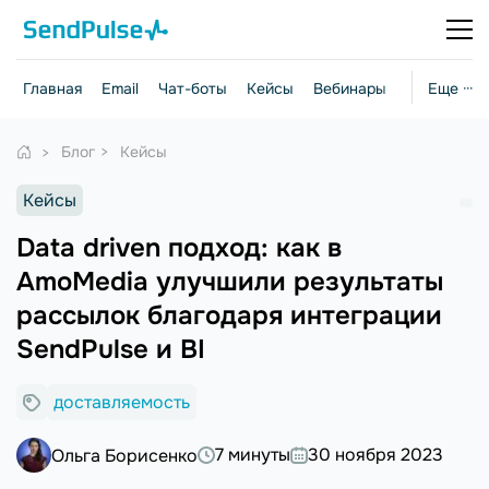
Главная
Email
Чат-боты
Кейсы
Вебинары
Стратегии
Еще ···
Блог
Кейсы
Кейсы
Data driven подход: как в
AmoMedia улучшили результаты
рассылок благодаря интеграции
SendPulse и BI
доставляемость
7 минуты
30 ноября 2023
Ольга Борисенко