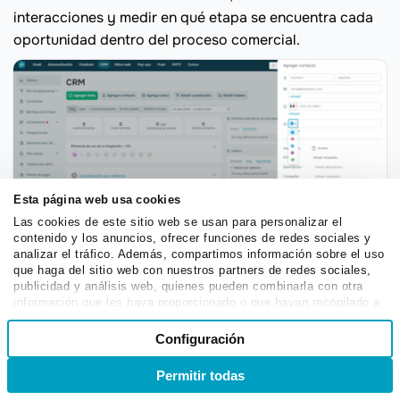
interacciones y medir en qué etapa se encuentra cada
oportunidad dentro del proceso comercial.
Esta página web usa cookies
Las cookies de este sitio web se usan para personalizar el
contenido y los anuncios, ofrecer funciones de redes sociales y
Qué es un mercadólogo: CRM de SendPulse ayuda a
analizar el tráfico. Además, compartimos información sobre el uso
visualizar el recorrido del cliente
que haga del sitio web con nuestros partners de redes sociales,
publicidad y análisis web, quienes pueden combinarla con otra
información que les haya proporcionado o que hayan recopilado a
Colaboración interfuncional
partir del uso que haya hecho de sus servicios.
Selección
Configuración
Necesarias
de
Un buen mercadólogo no trabaja de forma aislada. Su
consentimiento
labor requiere colaborar constantemente con áreas
Permitir todas
Ingreso
Registro
como ventas, producto, tecnología y dirección para
Preferencias