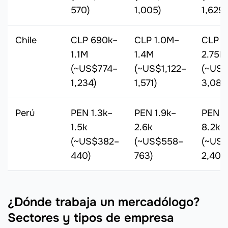
570)
1,005)
1,629)
Chile
CLP 690k–
CLP 1.0M–
CLP 1
1.1M
1.4M
2.75M
(~US$774–
(~US$1,122–
(~US$
1,234)
1,571)
3,086
Perú
PEN 1.3k–
PEN 1.9k–
PEN 4
1.5k
2.6k
8.2k
(~US$382–
(~US$558–
(~US$
440)
763)
2,407
¿Dónde trabaja un mercadólogo?
Sectores y tipos de empresa