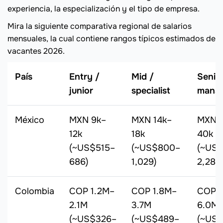
experiencia, la especialización y el tipo de empresa.
Mira la siguiente comparativa regional de salarios
mensuales, la cual contiene rangos típicos estimados de
vacantes 2026.
País
Entry /
Mid /
Senior
junior
specialist
mana
México
MXN 9k–
MXN 14k–
MXN 
12k
18k
40k
(~US$515–
(~US$800–
(~US$
686)
1,029)
2,287)
Colombia
COP 1.2M–
COP 1.8M–
COP 
2.1M
3.7M
6.0M
(~US$326–
(~US$489–
(~US$