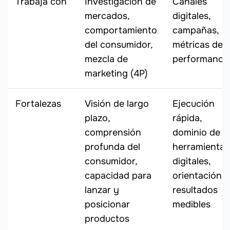
Trabaja con
Investigación de
Canales
mercados,
digitales,
comportamiento
campañas,
del consumidor,
métricas de
mezcla de
performance
marketing (4P)
Fortalezas
Visión de largo
Ejecución
plazo,
rápida,
comprensión
dominio de
profunda del
herramientas
consumidor,
digitales,
capacidad para
orientación a
lanzar y
resultados
posicionar
medibles
productos