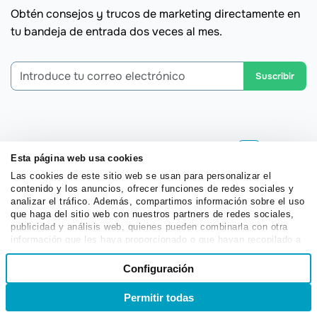
Obtén consejos y trucos de marketing directamente en
tu bandeja de entrada dos veces al mes.
Suscribir
SendPulse Knowledge Base
Go
Esta página web usa cookies
Cómo interactuar con los visitantes de tu sitio web a
Las cookies de este sitio web se usan para personalizar el
contenido y los anuncios, ofrecer funciones de redes sociales y
través del chat ...
analizar el tráfico. Además, compartimos información sobre el uso
que haga del sitio web con nuestros partners de redes sociales,
Cómo crear un chat en vivo
publicidad y análisis web, quienes pueden combinarla con otra
información que les haya proporcionado o que hayan recopilado a
Cómo crear un flujo de chat en vivo automatizado
partir del uso que haya hecho de sus servicios.
Selección
para tu sitio web ...
Configuración
Necesarias
de
Cómo generar un flujo de chatbot utilizando OpenAI
consentimiento
Permitir todas
Ingreso
Registro
Cómo gestionar las conversaciones del chatbot
Preferencias