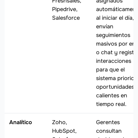
Freshsales,
asignados
Pipedrive,
automáticamen
Salesforce
al iniciar el día,
envían
seguimientos
masivos por ema
o chat y registr
interacciones
para que el
sistema priorice
oportunidades
calientes en
tiempo real.
Analítico
Zoho,
Gerentes
HubSpot,
consultan