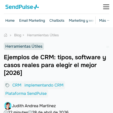
Home
Email Marketing
Chatbots
Marketing y ventas
Más ···
Herr
Blog
Herramientas Útiles
Herramientas Útiles
Ejemplos de CRM: tipos, software y
casos reales para elegir el mejor
[2026]
CRM
implementando CRM
Plataforma SendPulse
Judith Andrea Martínez
22 minutes
28 de abril de 2026