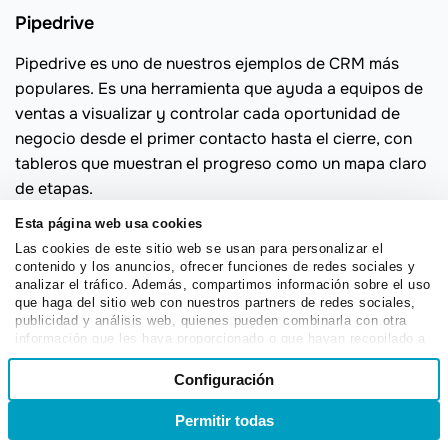
Pipedrive
Pipedrive es uno de nuestros ejemplos de CRM más
populares. Es una herramienta que ayuda a equipos de
ventas a visualizar y controlar cada oportunidad de
negocio desde el primer contacto hasta el cierre, con
tableros que muestran el progreso como un mapa claro
de etapas.
Registra correos, llamadas y notas automáticamente,
Esta página web usa cookies
envía recordatorios para no perder seguimientos y
Las cookies de este sitio web se usan para personalizar el
contenido y los anuncios, ofrecer funciones de redes sociales y
permite automatizar tareas repetitivas para enfocarse
analizar el tráfico. Además, compartimos información sobre el uso
en vender. Su diseño simple hace que cualquier persona
que haga del sitio web con nuestros partners de redes sociales,
publicidad y análisis web, quienes pueden combinarla con otra
entienda al instante dónde está cada cliente potencial y
información que les haya proporcionado o que hayan recopilado a
qué falta por hacer.
partir del uso que haya hecho de sus servicios.
Selección
Configuración
Necesarias
Funciones clave:
de
consentimiento
Tableros visuales para seguir etapas de ventas y
Permitir todas
Ingreso
Registro
oportunidades.
Preferencias