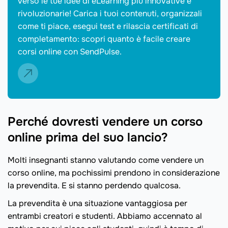
verso le tue idee di eLearning più innovative e
rivoluzionarie! Carica i tuoi contenuti, organizzali
come ti piace, esegui test e rilascia certificati di
completamento: scopri quanto è facile creare
corsi online con SendPulse.
Perché dovresti vendere un corso
online prima del suo lancio?
Molti insegnanti stanno valutando come vendere un
corso online, ma pochissimi prendono in considerazione
la prevendita. E si stanno perdendo qualcosa.
La prevendita è una situazione vantaggiosa per
entrambi creatori e studenti. Abbiamo accennato al