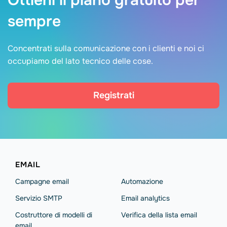
Ottieni il piano gratuito per
sempre
Concentrati sulla comunicazione con i clienti e noi ci
occupiamo del lato tecnico delle cose.
Registrati
EMAIL
Campagne email
Automazione
Servizio SMTP
Email analytics
Costruttore di modelli di
Verifica della lista email
email