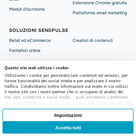
Estensione Chrome gratuita
Moduli d'iscrizione
Piattaforma email marketing
SOLUZIONI SENDPULSE
Retail ed eCommerce
Сreatori di contenuti
Formatori online
CHATBOT
Questo sito web utilizza i cookie
Costruttore di chatbot
Generatore di codici QR
Utilizziamo i cookie per personalizzare contenuti ed annunci, per
visivo
WhatsApp
fornire funzionalità dei social media e per analizzare il nostro
traffico. Condividiamo inoltre informazioni sul modo in cui utilizzi
Chatbot per Instagram
Chatbot di Viber
il nostro sito con i nostri partner che si occupano di analisi dei
dati web, pubblicità e social media, i quali potrebbero combinarle
Chatbot di TikTok
Chatbot per Facebook
con altre informazioni che hai fornito loro o che hanno raccolto dal
tuo utilizzo dei loro servizi.
Chatbot per WhatsApp
Chatbot per Telegram
Selezione
Impostazioni
Necessari
del
WhatsApp Business API
Widget d'iscrizione a
consenso
chatbot
Accetta tutti
Accedi
Registrati
Campagne WhatsApp
Preferenze
App SendPulse Chatbots