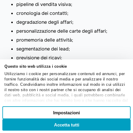
pipeline di vendita visiva;
cronologia dei contatti;
degradazione degli affari;
personalizzazione delle carte degli affari;
promemoria delle attività;
segmentazione dei lead;
previsione dei ricavi;
accorpamento dei dati duplicati.
Questo sito web utilizza i cookie
Utilizziamo i cookie per personalizzare contenuti ed annunci, per
Prezzi.
La piattaforma ha una prova gratuita di 14 giorni
fornire funzionalità dei social media e per analizzare il nostro
che ti consente di esplorare le sue funzionalità CRM.
traffico. Condividiamo inoltre informazioni sul modo in cui utilizzi
il nostro sito con i nostri partner che si occupano di analisi dei
Alla scadenza, avrai bisogno di un piano a pagamento
dati web, pubblicità e social media, i quali potrebbero combinarle
che ti costerà 13,69 euro per utente al mese, fatturato
con altre informazioni che hai fornito loro o che hanno raccolto dal
tuo utilizzo dei loro servizi.
annualmente. Il piano a pagamento più economico
Selezione
Impostazioni
Necessari
include la gestione di lead e affari, pipeline
del
personalizzabili, un catalogo di prodotti, casella di
consenso
Accetta tutti
Accedi
Registrati
posta in entrata dei lead e altro ancora.
Preferenze