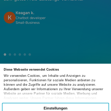
a
u
Keagan k.
K
d
Chatbot developer
Small-Business
E
P
F
v
Diese Webseite verwendet Cookies
Wir verwenden Cookies, um Inhalte und Anzeigen zu
personalisieren, Funktionen für soziale Medien anbieten zu
4.6
können und die Zugriffe auf unsere Website zu analysieren.
/5
Außerdem geben wir Informationen zu Ihrer Verwendung unserer
Website an unsere Partner für soziale Medien, Werbung und
Analysen weiter. Unsere Partner führen diese Informationen
möglicherweise mit weiteren Daten zusammen, die Sie ihnen
Einwilligungsauswahl
bereitgestellt haben oder die sie im Rahmen Ihrer Nutzung der
Einstellungen
Notwendig
4.6
/5