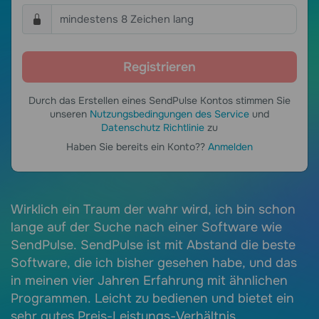
Durch das Erstellen eines SendPulse Kontos stimmen Sie
unseren
Nutzungsbedingungen des Service
und
Datenschutz Richtlinie
zu
Haben Sie bereits ein Konto??
Anmelden
it
Wirklich ein Traum der wahr wird, ich bin schon
E
lange auf der Suche nach einer Software wie
A
SendPulse. SendPulse ist mit Abstand die beste
k
Software, die ich bisher gesehen habe, und das
v
in meinen vier Jahren Erfahrung mit ähnlichen
B
Programmen. Leicht zu bedienen und bietet ein
l
sehr gutes Preis-Leistungs-Verhältnis.
t