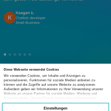
a
u
Keagan k.
K
d
Chatbot developer
Small-Business
E
P
F
v
Diese Webseite verwendet Cookies
Wir verwenden Cookies, um Inhalte und Anzeigen zu
personalisieren, Funktionen für soziale Medien anbieten zu
4.6
können und die Zugriffe auf unsere Website zu analysieren.
/5
Außerdem geben wir Informationen zu Ihrer Verwendung unserer
Website an unsere Partner für soziale Medien, Werbung und
Analysen weiter. Unsere Partner führen diese Informationen
möglicherweise mit weiteren Daten zusammen, die Sie ihnen
Einwilligungsauswahl
bereitgestellt haben oder die sie im Rahmen Ihrer Nutzung der
Einstellungen
Notwendig
4.6
/5