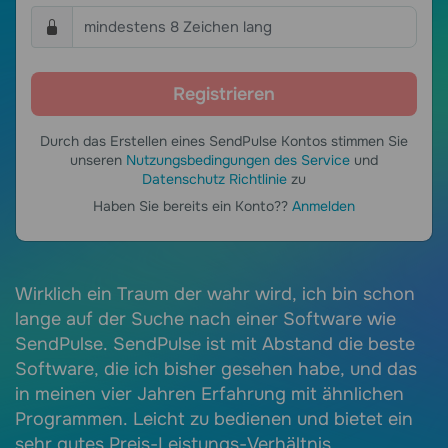
Durch das Erstellen eines SendPulse Kontos stimmen Sie
unseren
Nutzungsbedingungen des Service
und
Datenschutz Richtlinie
zu
Haben Sie bereits ein Konto??
Anmelden
it
Wirklich ein Traum der wahr wird, ich bin schon
E
lange auf der Suche nach einer Software wie
A
SendPulse. SendPulse ist mit Abstand die beste
k
Software, die ich bisher gesehen habe, und das
v
in meinen vier Jahren Erfahrung mit ähnlichen
B
Programmen. Leicht zu bedienen und bietet ein
l
sehr gutes Preis-Leistungs-Verhältnis.
t