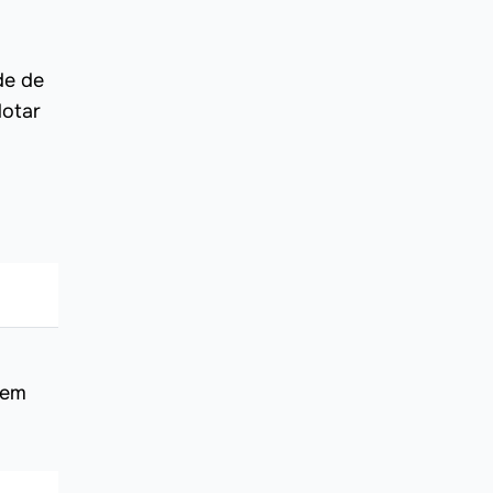
de de
dotar
 em