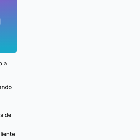
o a
iando
es de
liente