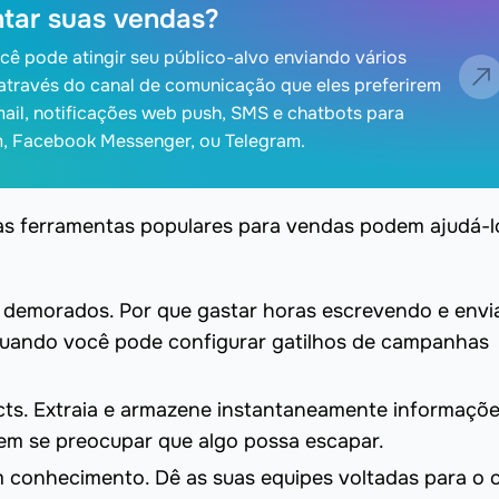
tar suas vendas?
ê pode atingir seu público-alvo enviando vários
através do canal de comunicação que eles preferirem
il, notificações web push, SMS e chatbots para
, Facebook Messenger, ou Telegram.
 as ferramentas populares para vendas podem ajudá-l
e demorados. Por que gastar horas escrevendo e env
uando você pode configurar gatilhos de campanhas
ts. Extraia e armazene instantaneamente informaçõ
em se preocupar que algo possa escapar.
 conhecimento. Dê as suas equipes voltadas para o c