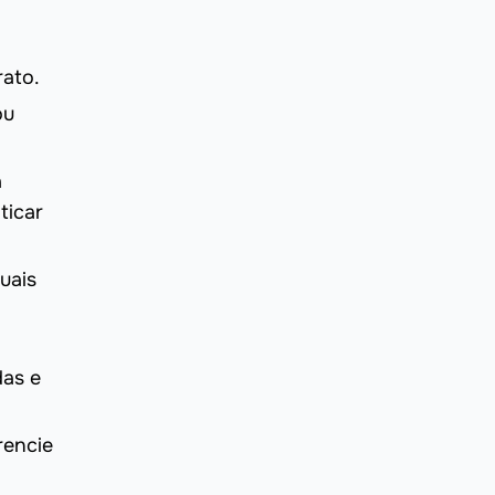
rato.
ou
a
ticar
uais
das e
rencie