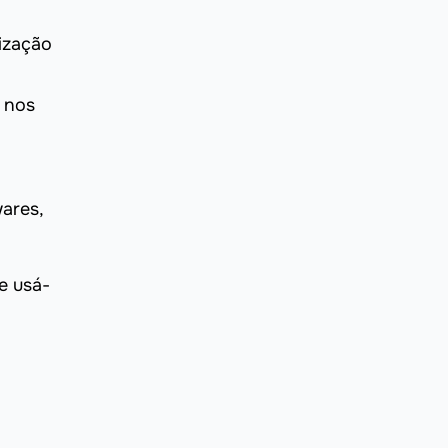
ização
e nos
ares,
e usá-