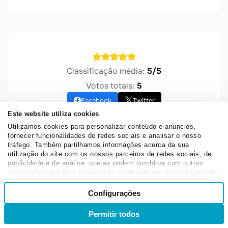
Classificação média:
5/5
Votos totais:
5
Facebook
Twitter
Este website utiliza cookies
Utilizamos cookies para personalizar conteúdo e anúncios,
fornecer funcionalidades de redes sociais e analisar o nosso
tráfego. Também partilhamos informações acerca da sua
utilização do site com os nossos parceiros de redes sociais, de
marketing
marketing de conteúdo
publicidade e de análise, que as podem combinar com outras
informações que lhes forneceu ou recolhidas por estes a partir da
Marketing Digital
segmentação
sua utilização dos respetivos serviços.
Seleção
Segmentação do público
Configurações
Necessários
de
consentimento
Permitir todos
Entrar
Inscrever-se
POSTS POR CATEGORIA
Preferências