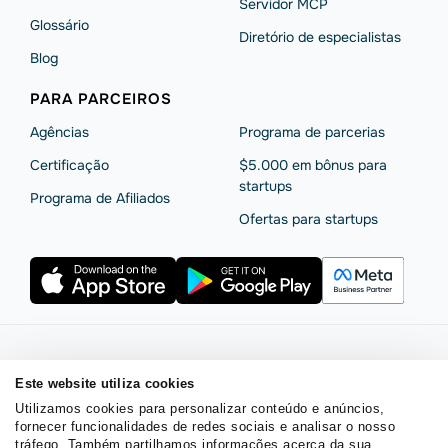
Servidor MCP
Glossário
Diretório de especialistas
Blog
PARA PARCEIROS
Agências
Programa de parcerias
Сertificação
$5.000 em bônus para
startups
Programa de Afiliados
Ofertas para startups
Termos de serviço
Política de privacidade
Este website utiliza cookies
Segurança e privacidade da SendPulse
Declaração de Cookie
Utilizamos cookies para personalizar conteúdo e anúncios,
Acordo de processamento de dados
fornecer funcionalidades de redes sociais e analisar o nosso
Copyright © 2015 - 2026. SendPulse. Todos os direitos
tráfego. Também partilhamos informações acerca da sua